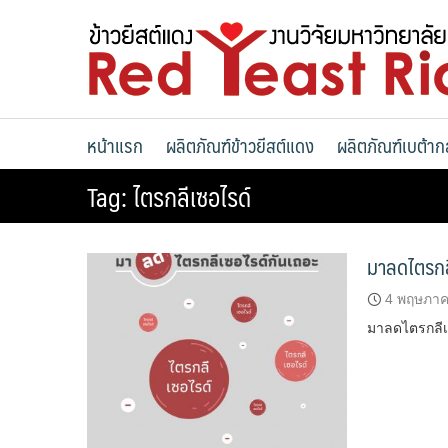
Skip
to
content
หน้าแรก
ผลิตภัณฑ์ข้าวยีสต์แดง
ผลิตภัณฑ์เบต้าก
Tag:
ไตรกลีเซอไรด์
มาลดไตรกลี
4 พฤษภาค
มาลดไตรกลีเ