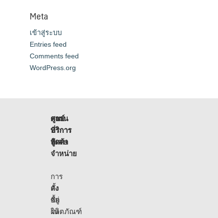
Meta
เข้าสู่ระบบ
Entries feed
Comments feed
WordPress.org
ศูนย์
สถาน
การ
บริการ
ที่
บริการ
ลูกค้า
จัด
พิเศษ
จำหน่าย
การ
สั่ง
ตั้ง
ซื้อ
อยู่
ผลิตภัณฑ์
ใน