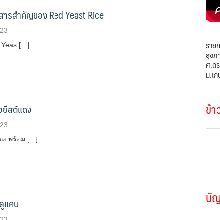
สารสำคัญของ Red Yeast Rice
023
รายก
 Yeas […]
สุขภ
ศ.ดร
ม.เก
ข้า
าวยีสต์แดง
023
ูล พร้อม […]
บั
กลูแคน
023