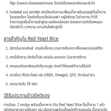
ที่สูง ช่วยลดระดับคอเลสเตอรอล ป้องกันโรคหลอดเลือดและหัวใจ
Isolated soy protein ช่วยป้องกันการเปลี่ยนน้ำตาลโมเลกุลคู่เป็นน้ำตาล
โมเลกุลเดี่ยว โดยยับยั้งเอนไซม์แอลฟา กลูโคซีเดส ในร่างกาย ทำให้
ร่างกายดูดซึมน้ำตาลเข้าสู่กระแสเลือดน้อยลง ช่วยลดการเกิดโรคหลอด
เลือดหัวใจ เบาหวาน ความดันโลหิตสูงได้
สารสำคัญใน Red Yeast Rice
มีสารโมนาคอลินส์ ช่วยยับยั้งกระบวนการสังเคราะห์โคเลสเตอรอลที่ตับ
สารไคโตซาน ดักจับน้ำมัน ของมัน ของทอด ในอาหารที่ทาน
สารแอนติออกซิแดนท์ปริมาณสูง ช่วยทำให้เซลล์ทำงานได้ปกติ
สารอื่นๆ ที่มีประโยชน์ เช่น GABA, Omega3, Q10, วิตามินต่างๆ
กรดอะมินโน 18 ชนิด
วิธีรับประทานข้าวยีสต์แดง
ทานวันละ 2 แคปซูล พร้อมมื้ออาหาร (กิน Red Yeast Rice ดื่มน้ำตาม 1 แก้ว
แล้วกินอาหารตามได้เลย) เช่น เลือกทานพร้อมมื้อหนักที่ทานของมัน มื้อกลางวัน