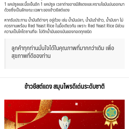
1 แคปซูลและมื้อเย็นอีก 1 แคปซูล เวลาถ่ายอาจมีสีแดงและคราบไขมันปนออกมา
ด้วยซึ่งเป็นลักษณะเฉพาะของข้าวยีสต์แดง
หากรับประทาน น้ำมันดีต่างๆ อยู่ด้วย เช่น น้ำมันปลา, น้ำมันรำข้าว, น้ำมันงา ไม่
ควรทานพร้อม Red Yeast Rice ในมื้อเดียวกัน เพราะ Red Yeast Rice มีส่วน
ความเป็นไคโตซานที่จะ ไปดักน้ำมันของมันของทอดทุกชนิด
ลูกค้าทุกท่านมั่นใจได้ในคุณภาพที่มากกว่าเดิม เพื่อ
สุขภาพที่ดีของท่าน
ข้าวยีสต์แดง สมุนไพรดีเด่นระดับชาติ