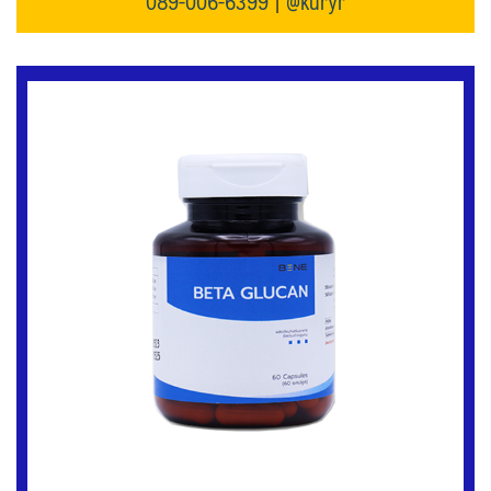
089-006-6399
|
@kuryr