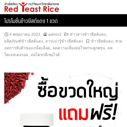
Skip
ข้าวยีสต์แดง
to
content
โปรโมชั่นข้าวยีสต์แดง 1 ขวด
4 พฤษภาคม 2023
admin2
ข่าวสารข้าวยีสต์แดง
,
ผลิตภัณฑ์ข้าวยีสต์แดง
,
สาระน่ารู้ข้าวยีสต์แดง
ข้าวยีสต์แดง
,
ช่วย
ลดการจับตัวของเกล็ดเลือด
,
ลดความเสี่ยงต่อโรคกระดูกพรุน
,
ลด
โคเลสเตอรอล
,
ลดไตรกลีเซอไรด์