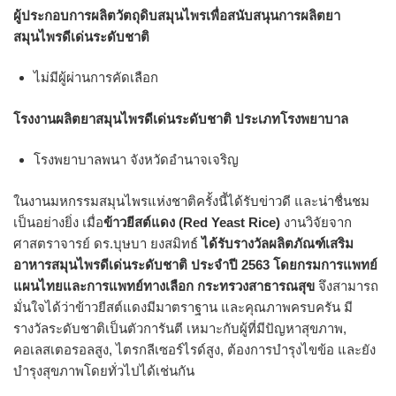
ผู้ประกอบการผลิตวัตถุดิบสมุนไพรเพื่อสนับสนุนการผลิตยา
สมุนไพรดีเด่นระดับชาติ
ไม่มีผู้ผ่านการคัดเลือก
โรงงานผลิตยาสมุนไพรดีเด่นระดับชาติ ประเภทโรงพยาบาล
โรงพยาบาลพนา จังหวัดอํานาจเจริญ
ในงานมหกรรมสมุนไพรแห่งชาติครั้งนี้ได้รับข่าวดี และน่าชื่นชม
เป็นอย่างยิ่ง เมื่อ
ข้าวยีสต์แดง (Red Yeast Rice)
งานวิจัยจาก
ศาสตราจารย์ ดร.บุษบา ยงสมิทธ์
ได้รับรางวัล
ผลิตภัณฑ์เสริม
อาหารสมุนไพรดีเด่นระดับชาติ ประจำปี 2563 โ
ดยกรมการแพทย์
แผนไทยและการแพทย์ทางเลือก กระทรวงสาธารณสุข
จึงสามารถ
มั่นใจได้ว่าข้าวยีสต์แดงมีมาตราฐาน และคุณภาพครบครัน มี
รางวัลระดับชาติเป็นตัวการันตี เหมาะกับผู้ที่มีปัญหาสุขภาพ,
คอเลสเตอรอลสูง, ไตรกลีเซอร์ไรด์สูง, ต้องการบำรุงไขข้อ และยัง
บำรุงสุขภาพโดยทั่วไปได้เช่นกัน