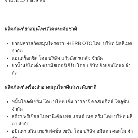
จำนวน 15 รางวัล คือ
ผลิตภัณฑ์ยาสมุนไพรดีเด่นระดับชาติ
ยาอมสารสกัดสมุนไพรตรา I-HERB OTC โดย บริษัท มิลลิเมต
จํากัด
แอนดร็อกซิล โดย บริษัท แก้วมังกรเภสัช จํากัด
ยาน้ำแก้ไอเด็ก ตรามิสเตอร์เฮิร์บ โดย บริษัท อ้วยอันโอสถ จํา
กัด
ผลิตภัณฑ์เครื่องสำอางสมุนไพรดีเด่นระดับชาติ
ขมิ้นโกลด์เซรั่ม โดย บริษัท เอ็ม.วายอาร์ คอสเมติคส์ โซลูชั่น
จํากัด
สถิรา พรีเชียส โบทานิเคิล เฟช แอนด์ เนค ครีม โดย บริษัท ผลิ
ดา จํากัด
อมินตา สกิน เพอร์เฟคชั่น เซรั่ม โดย บริษัท อมินตา คอสโม จํา