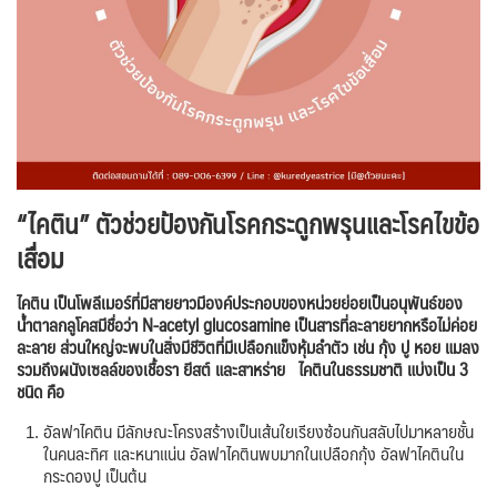
“ไคติน” ตัวช่วยป้องกันโรคกระดูกพรุนและโรคไขข้อ
เสื่อม
ไคติน เป็นโพลีเมอร์ที่มีสายยาวมีองค์ประกอบของหน่วยย่อยเป็นอนุพันธ์ของ
น้ำตาลกลูโคสมีชื่อว่า N-acetyl glucosamine เป็นสารที่ละลายยากหรือไม่ค่อย
ละลาย ส่วนใหญ่จะพบในสิ่งมีชีวิตที่มีเปลือกแข็งหุ้มลำตัว เช่น กุ้ง ปู หอย แมลง
รวมถึงผนังเซลล์ของเชื้อรา ยีสต์ และสาหร่าย ไคตินในธรรมชาติ แบ่งเป็น 3
ชนิด คือ
อัลฟาไคติน
มีลักษณะโครงสร้างเป็นเส้นใยเรียงซ้อนกันสลับไปมาหลายชั้น
ในคนละทิศ และหนาแน่น อัลฟาไคตินพบมากในเปลือกกุ้ง อัลฟาไคตินใน
กระดองปู เป็นต้น