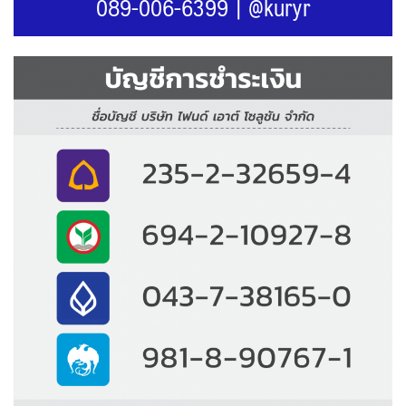
089-006-6399
|
@kuryr