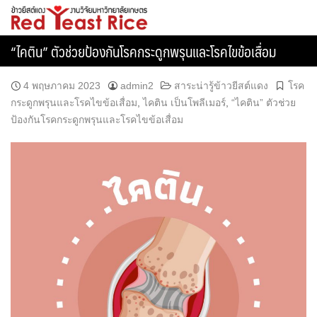
Skip
ข้าวยีสต์แดง
to
content
“ไคติน” ตัวช่วยป้องกันโรคกระดูกพรุนและโรคไขข้อเสื่อม
4 พฤษภาคม 2023
admin2
สาระน่ารู้ข้าวยีสต์แดง
โรค
กระดูกพรุนและโรคไขข้อเสื่อม
,
ไคติน เป็นโพลีเมอร์
,
“ไคติน” ตัวช่วย
ป้องกันโรคกระดูกพรุนและโรคไขข้อเสื่อม