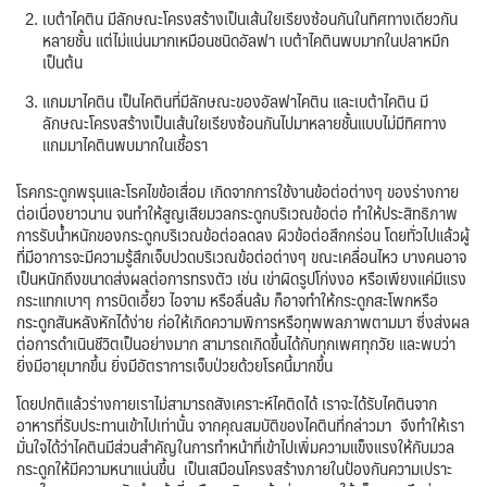
เบต้าไคติน มีลักษณะโครงสร้างเป็นเส้นใยเรียงซ้อนกันในทิศทางเดียวกัน
หลายชั้น แต่ไม่แน่นมากเหมือนชนิดอัลฟา เบต้าไคตินพบมากในปลาหมึก
เป็นต้น
แกมมาไคติน เป็นไคตินที่มีลักษณะของอัลฟาไคติน และเบต้าไคติน มี
ลักษณะโครงสร้างเป็นเส้นใยเรียงซ้อนกันไปมาหลายชั้นแบบไม่มีทิศทาง
แกมมาไคตินพบมากในเชื้อรา
โรคกระดูกพรุนและโรคไขข้อเสื่อม เกิดจากการใช้งานข้อต่อต่างๆ ของร่างกาย
ต่อเนื่องยาวนาน จนทำให้สูญเสียมวลกระดูกบริเวณข้อต่อ ทำให้ประสิทธิภาพ
การรับน้ำหนักของกระดูกบริเวณข้อต่อลดลง ผิวข้อต่อสึกกร่อน โดยทั่วไปแล้วผู้
ที่มีอาการจะมีความรู้สึกเจ็บปวดบริเวณข้อต่อต่างๆ ขณะเคลื่อนไหว บางคนอาจ
เป็นหนักถึงขนาดส่งผลต่อการทรงตัว เช่น เข่าผิดรูปโก่งงอ หรือเพียงแค่มีแรง
กระแทกเบาๆ การบิดเอี้ยว ไอจาม หรือลื่นล้ม ก็อาจทำให้กระดูกสะโพกหรือ
กระดูกสันหลังหักได้ง่าย ก่อให้เกิดความพิการหรือทุพพลภาพตามมา ซึ่งส่งผล
ต่อการดำเนินชีวิตเป็นอย่างมาก สามารถเกิดขึ้นได้กับทุกเพศทุกวัย และพบว่า
ยิ่งมีอายุมากขึ้น ยิ่งมีอัตราการเจ็บป่วยด้วยโรคนี้มากขึ้น
โดยปกติแล้วร่างกายเราไม่สามารถสังเคราะห์ไคติดได้ เราจะได้รับไคตินจาก
อาหารที่รับประทานเข้าไปเท่านั้น จากคุณสมบัติของไคตินที่กล่าวมา จึงทำให้เรา
มั่นใจได้ว่าไคตินมีส่วนสำคัญในการทำหน้าที่เข้าไปเพิ่มความแข็งแรงให้กับมวล
กระดูกให้มีความหนาแน่นขึ้น เป็นเสมือนโครงสร้างภายในป้องกันความเปราะ