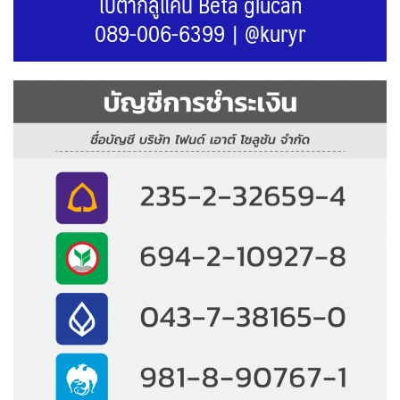
เบต้ากลูแคน Beta glucan
089-006-6399
|
@kuryr