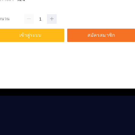
ำนวน
เข้าสู่ระบบ
สมัครสมาชิก