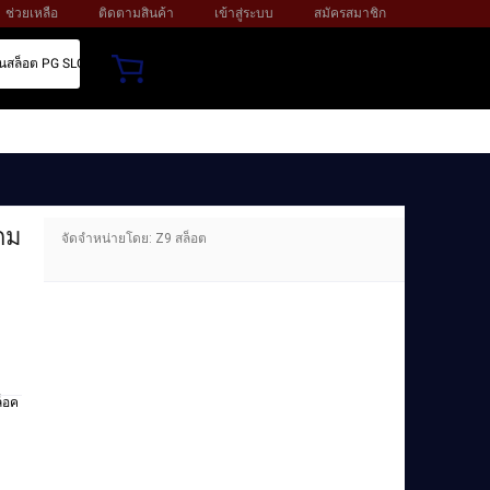
ช่วยเหลือ
ติดตามสินค้า
เข้าสู่ระบบ
สมัครสมาชิก
ล็อต PG SLOT เว็บตรง รับเครดิตฟรี ทดลองเล่นก่อนลงทุนจริง
กม
จัดจำหน่ายโดย: Z9 สล็อต
ล็อค