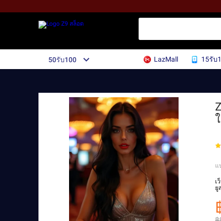
LazMall
15รับ1
50รับ100
Z
ใ
แ
เว
ยู
฿