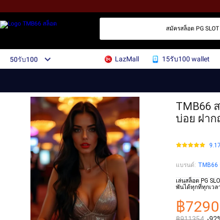
สมัครสล็อต PG SLOT เ
LazMall
15รับ100 wallet
50รับ100
TMB66 สล
บ่อย ฝาก
9.1
แบรนด์
:
TMB66 
เล่นสล็อต PG SLOT
พันได้ทุกที่ทุกเว
฿7290
฿911354
-92