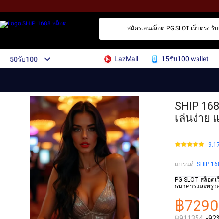
สมัครเล่นสล็อต PG SLOT เว็บตรง รับเ
LazMall
15รับ100 wallet
50รับ100
SHIP 1688
เล่นง่าย
9.1
แบรนด์
:
SHIP 16
PG SLOT สล็อตเว็
ธนาคารและทรูวอ
฿7290
฿911354
-92