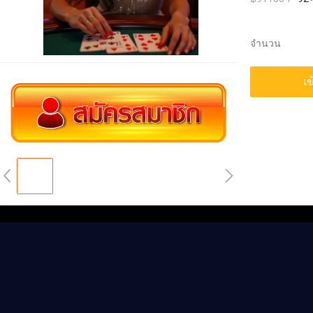
จำนวน
เข