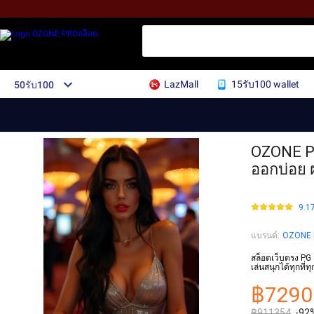
LazMall
15รับ100 wallet
50รับ100
OZONE PR
ออกบ่อย 
9.1
แบรนด์
:
OZONE 
สล็อตเว็บตรง PG 
เล่นสนุกได้ทุกที
฿7290
฿911354
-92