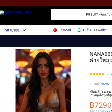
PG SLOT สล็อตเว็บตรง
LazMall
15รับ100 wallet
50รับ100
NANA888ส
ค่ายใหญ่
9.1
แบรนด์
:
NANA88
สล็อตเว็บตรง PG 
เล่นสนุกได้ทุกที
฿7290
฿911354
-92