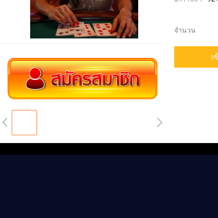
จำนวน
เข