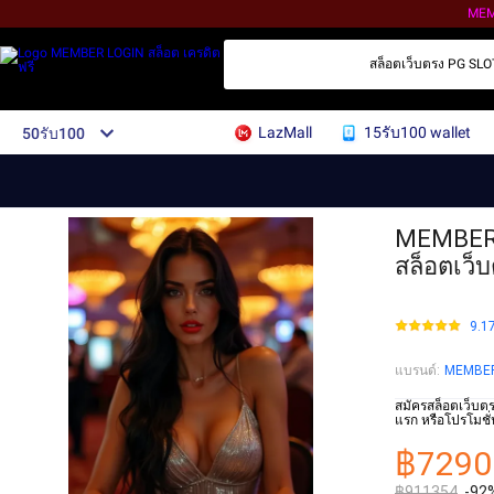
MEMB
สล็อตเว็บตรง PG SLOT 
LazMall
15รับ100 wallet
50รับ100
MEMBER L
สล็อตเว็บ
9.1
แบรนด์
:
MEMBER 
สมัครสล็อตเว็บตร
แรก หรือโปรโมชั่
฿7290
฿911354
-92