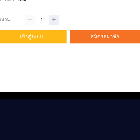
ำนวน
เข้าสู่ระบบ
สมัครสมาชิก