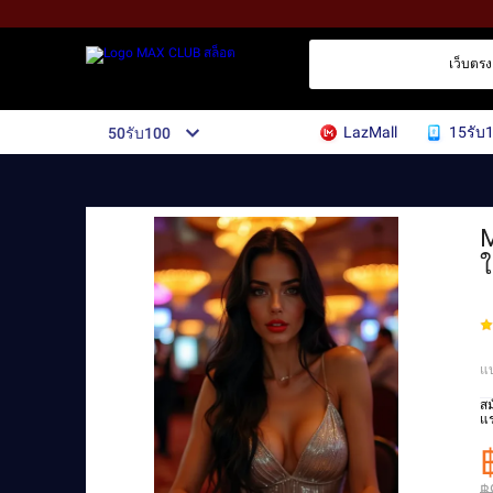
เว็บตรง PG
LazMall
15รับ1
50รับ100
M
ใ
แ
สม
แร
฿