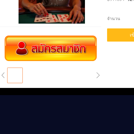
จำนวน
เข