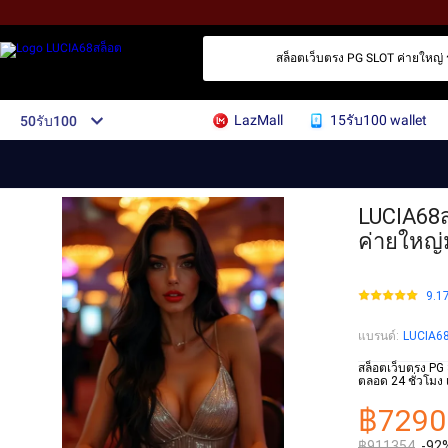
สล็อตเว็บตรง PG SLOT ค่ายใหญ่ รวม
LazMall
15รับ100 wallet
50รับ100
LUCIA68ส
ค่ายใหญ่
9.1
แบรนด์
:
LUCIA68
สล็อตเว็บตรง PG 
ตลอด 24 ชั่วโมง 
฿7290
฿911354
-92