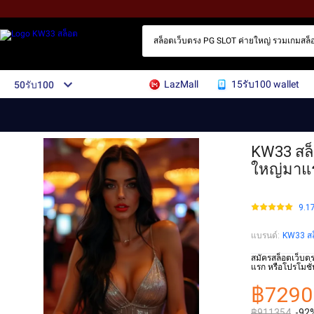
สล็อตเว็บตรง PG SLOT ค่ายใหญ่ รวมเกมสล็อตลิ
LazMall
15รับ100 wallet
50รับ100
KW33 สล็
ใหญ่มาแร
9.1
แบรนด์
:
KW33 สล
สมัครสล็อตเว็บตร
แรก หรือโปรโมชั่
฿7290
฿911354
-92