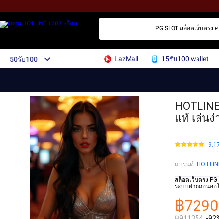
PG SLOT สล็อตเว็บตรง ค่า
LazMall
15รับ100 wallet
50รับ100
HOTLINE 1
แท้ เล่นง
9.1
แบรนด์
:
HOTLINE
สล็อตเว็บตรง PG 
ระบบฝากถอนออโต้ 
฿7290
฿911354
-92