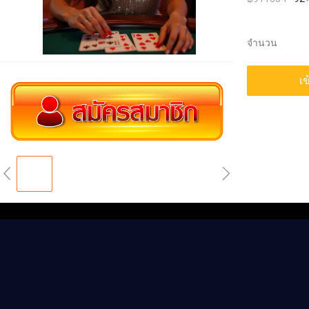
จำนวน
เข