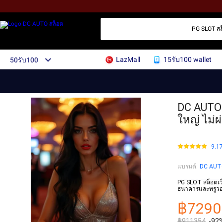
PG SLOT สล็อ
LazMall
15รับ100 wallet
50รับ100
DC AUTO 
ใหญ่ ไม่ผ
9.1
แบรนด์
:
DC AUT
PG SLOT สล็อตเว็
ธนาคารและทรูวอ
฿7290
฿911354
-92