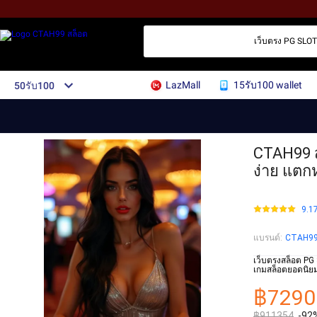
เว็บตรง PG SLOT 
LazMall
15รับ100 wallet
50รับ100
CTAH99 สล
ง่าย แตก
9.1
แบรนด์
:
CTAH99
เว็บตรงสล็อต PG 
เกมสล็อตยอดนิยม
฿7290
฿911354
-92