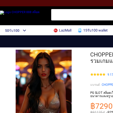
LazMall
15รับ100 wallet
50รับ100
CHOPPER 
รวมเกมแต
9.1
แบรนด์
:
CHOPPE
PG SLOT สล็อตเว็
ธนาคารและทรูวอ
฿7290
฿911354
-92