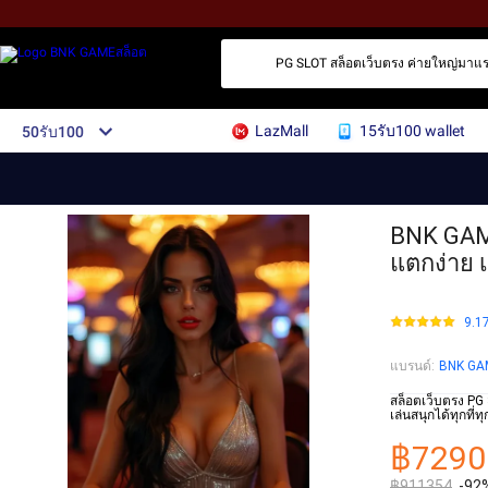
PG SLOT สล็อตเว็บตรง ค่ายใหญ่มาแรง 
LazMall
15รับ100 wallet
50รับ100
BNK GAME
แตกง่าย เ
9.1
แบรนด์
:
BNK GA
สล็อตเว็บตรง PG 
เล่นสนุกได้ทุกที
฿7290
฿911354
-92