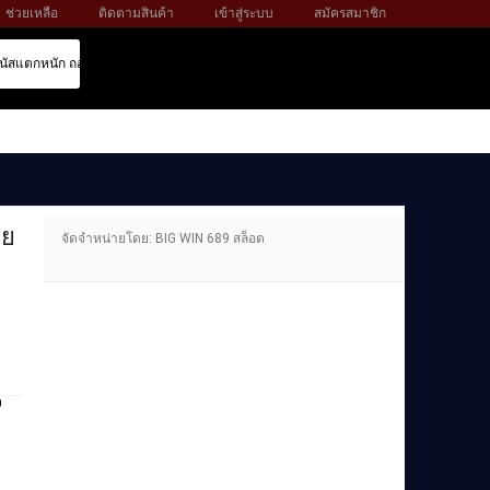
ช่วยเหลือ
ติดตามสินค้า
เข้าสู่ระบบ
สมัครสมาชิก
ตกหนัก ถอนได้จริง ไม่ต้องทำเทิร์น
าย
จัดจำหน่ายโดย: BIG WIN 689 สล็อต
ง