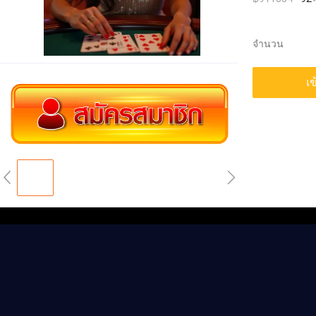
จำนวน
เข