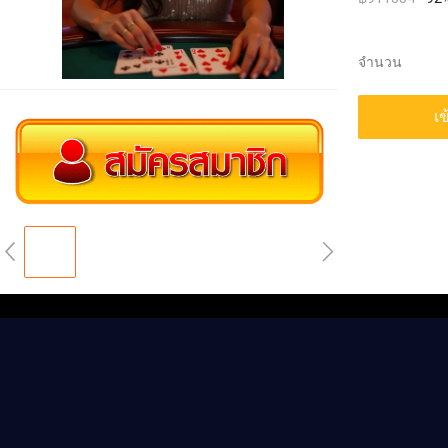
จำนวน
เข