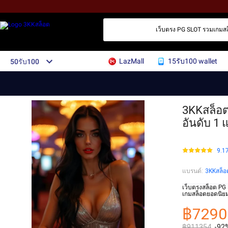
เว็บตรง PG SLOT รวมเกมสล็อ
LazMall
15รับ100 wallet
50รับ100
3KKสล็อต
อันดับ 1 
9.1
แบรนด์
:
3KKสล็อ
เว็บตรงสล็อต PG 
เกมสล็อตยอดนิยม
฿7290
฿911354
-92