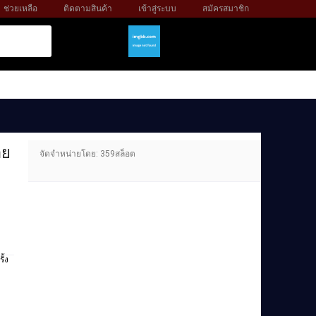
ช่วยเหลือ
ติดตามสินค้า
เข้าสู่ระบบ
สมัครสมาชิก
อย
จัดจำหน่ายโดย: 359สล็อต
ั้ง