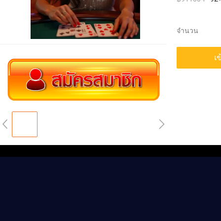
จำนวน
เข