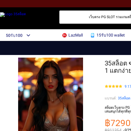
เว็บตรง PG SLOT รวมเกมสล็อ
LazMall
15รับ100 wallet
50รับ100
35สล็อต 
1 แตกง่าย
9.1
แบรนด์
:
35สล็อต
สล็อตเว็บตรง PG 
เล่นสนุกได้ทุกที
฿7290
฿911354
-92