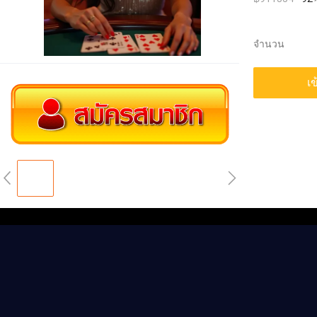
จำนวน
เข