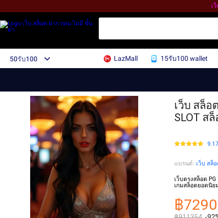
เว
LazMall
15รับ100 wallet
50รับ100
เว็บ สล็อต
SLOT สล็
9.1
แบรนด์
:
เว็บ สล็อ
เว็บตรงสล็อต PG 
เกมสล็อตยอดนิยม
฿7290
฿911354
-92