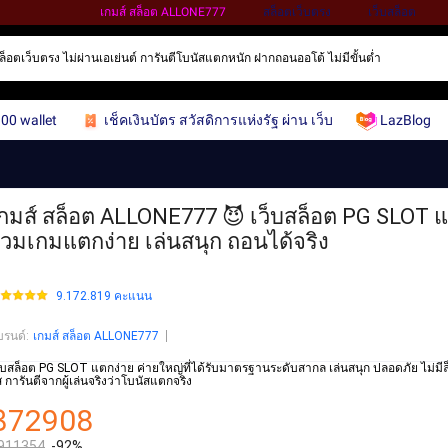
เกมส์ สล็อต ALLONE777
สล็อตเว็บตรง
เว็บสล็อต
เว็บตรง ไม่ผ่านเอเย่นต์ การันตีโบนัสแตกหนัก ฝากถอนออโต้ ไม่มีขั้นต่ำ
00 wallet
เช็คเงินบัตร สวัสดิการแห่งรัฐ ผ่าน เว็บ
LazBlog
กมส์ สล็อต ALLONE777 😈 เว็บสล็อต PG SLOT แ
วมเกมแตกง่าย เล่นสนุก ถอนได้จริง
9.172.819 คะแนน
บรนด์
:
เกมส์ สล็อต ALLONE777
็บสล็อต PG SLOT แตกง่าย ค่ายใหญ่ที่ได้รับมาตรฐานระดับสากล เล่นสนุก ปลอดภัย ไม่มี
ส การันตีจากผู้เล่นจริงว่าโบนัสแตกจริง
฿72908
911354
-92%