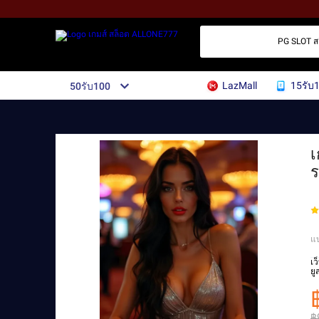
PG SLOT สล็อต
LazMall
15รับ1
50รับ100
เ
ร
แ
เว
ยู
฿