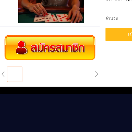
จำนวน
เข