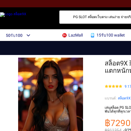
PG SLOT สล็อตเว็บตรง เล่นง่าย จ่ายจริง
LazMall
15รับ100 wallet
50รับ100
สล็อต9X 
แตกหนัก
9.1
แบรนด์
:
สล็อต9X
เล่นสล็อต PG SLOT
พันได้ทุกที่ทุกเว
฿7290
฿911354
-92