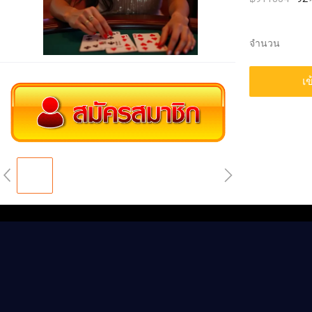
จำนวน
เข