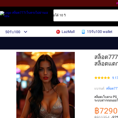
ส
ตแตกง่าย ฝากถอนไม่มีขั้นต่ำ ระบบออโต้ 10 วิ
LazMall
15รับ100 wallet
50รับ100
สล็อต777
สล็อตแตกง
9.1
แบรนด์
:
สล็อต777
สล็อตเว็บตรง PG 
ระบบฝากถอนออโต้ 
฿7290
฿911354
-92