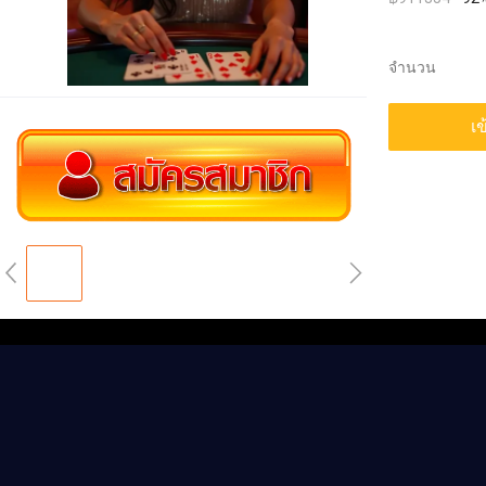
จำนวน
เข