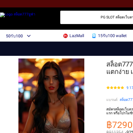
PG SLOT สล็อตเว็บตรง 
LazMall
15รับ100 wallet
50รับ100
สล็อต777
แตกง่าย เ
9.1
แบรนด์
:
สล็อต777
สมัครสล็อตเว็บตร
แรก หรือโปรโมชั่
฿7290
฿911354
-92