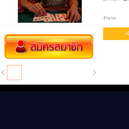
จำนวน
เข