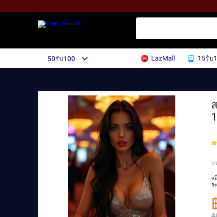
LazMall
15รับ1
50รับ100
ส
1
แ
สล
ระ
฿