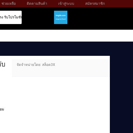
ช่วยเหลือ
ติดตามสินค้า
เข้าสู่ระบบ
สมัครสมาชิก
รับโปรโมชั่นพิเศษ ฝากถอนเร็ว รองรับวอเลททุกระบบ
ับ
จัดจำหน่ายโดย: สล็อต3X
้อม