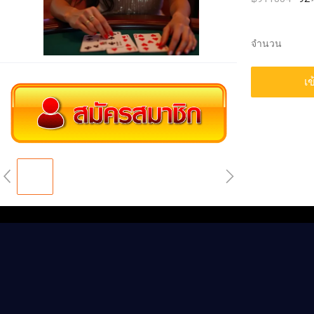
จำนวน
เข