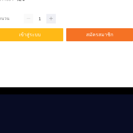
ำนวน
เข้าสู่ระบบ
สมัครสมาชิก