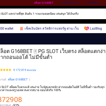
สล็อต G168BET
สล็อตเว็บตรง
เว็บสล็อต
OT แตกง่ายที่สุด อันดับ 1 รวมเกมยอดนิยม เล่นสนุก ได้เงินจริง
00 wallet
เช็คเงินบัตร สวัสดิการแห่งรัฐ ผ่าน เว็บ
LazBlog
ล็อต G168BET 🀄 PG SLOT เว็บตรง สล็อตแตกง่
ากถอนออโต้ ไม่มีขั้นต่ำ
9.172.819 คะแนน
บรนด์
:
สล็อต G168BET
 SLOT สล็อตเว็บตรงแท้ เล่นง่าย โบนัสแตกหนัก ฝากถอนอัตโนมัติ ไม่มีขั้นต่ำ รองรับทุก
นาคารและทรูวอเลท สะดวกสบาย ถอนได้จริง 100%
฿72908
911354
-92%