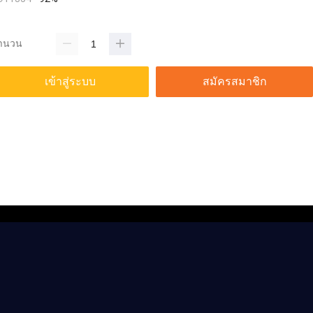
ำนวน
เข้าสู่ระบบ
สมัครสมาชิก