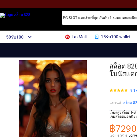
เว็บสล็อต PG SLOT แตกง่ายที่สุด อันดับ 1 รวมเกมยอดนิยม เ
LazMall
15รับ100 wallet
50รับ100
สล็อต 828
โบนัสแตก
9.1
แบรนด์
:
สล็อต 8
เว็บตรงสล็อต PG 
เกมสล็อตยอดนิยม
฿7290
฿911354
-92