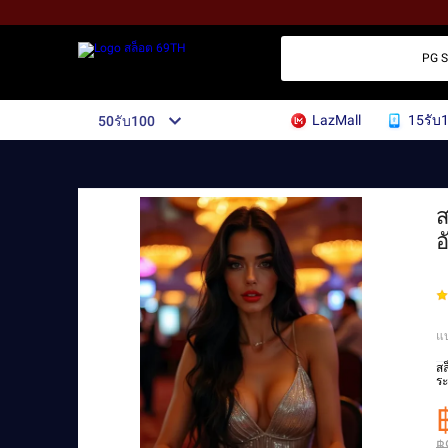
PG SLOT
LazMall
15รับ1
50รับ100
ส
อ
แ
สล
ระ
฿