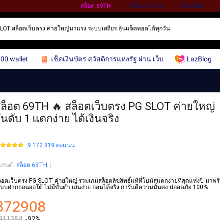
สล็อต 69TH
สล็อตเว็บตรง
เว็บสล็อต
 สล็อตเว็บตรง ค่ายใหญ่มาแรง ระบบเสถียร ลุ้นแจ็คพอตได้ทุกวัน
00 wallet
เช็คเงินบัตร สวัสดิการแห่งรัฐ ผ่าน เว็บ
LazBlog
ล็อต 69TH 🔥 สล็อตเว็บตรง PG SLOT ค่ายใหญ่
ันดับ 1 แตกง่าย ได้เงินจริง
9.172.819 คะแนน
บรนด์
:
สล็อต 69TH
็อตเว็บตรง PG SLOT ค่ายใหญ่ รวมเกมสล็อตลิขสิทธิ์แท้ที่โบนัสแตกง่ายที่สุดแห่งปี มาพร
บบฝากถอนออโต้ ไม่มีขั้นต่ำ เล่นง่าย ถอนได้จริง การันตีความมั่นคง ปลอดภัย 100%
฿72908
911354
-92%