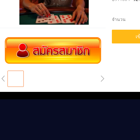
จำนวน
เข