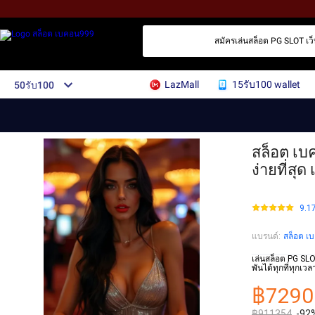
สมัครเล่นสล็อต PG SLOT เว็บ
LazMall
15รับ100 wallet
50รับ100
สล็อต เบ
ง่ายที่สุ
9.1
แบรนด์
:
สล็อต เ
เล่นสล็อต PG SLOT
พันได้ทุกที่ทุกเว
฿7290
฿911354
-92