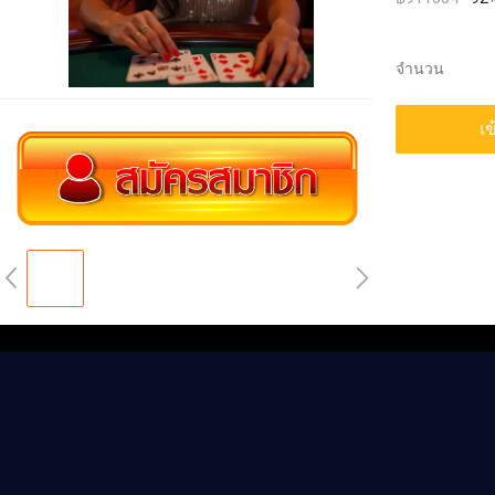
จำนวน
เข