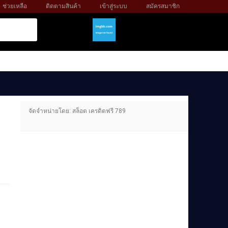
ช่วยเหลือ
ติดตามสินค้า
เข้าสู่ระบบ
สมัครสมาชิก
จัดจำหน่ายโดย: สล็อต เครดิตฟรี 789