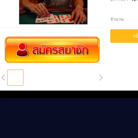
จำนวน
เข