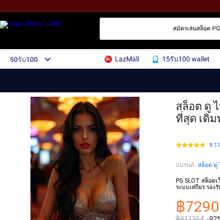
สมัครเล่นสล็อต PG 
LazMall
15รับ100 wallet
50รับ100
สล็อต ดู
ที่สุด เด
9.1
แบรนด์
:
สล็อต ดู
PG SLOT สล็อตเว็
ระบบเสถียร รองรั
฿7290
฿911354
-92