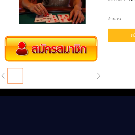
จำนวน
เข