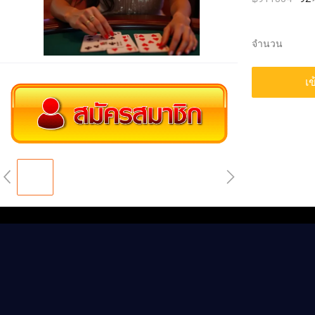
จำนวน
เข