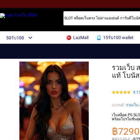
PG SLOT สล็อตเว็บตรง ไม่ผ่านเอเย่นต์ การันตีโบนัส
LazMall
15รับ100 wallet
50รับ100
รวมเว็บ ส
แท้ โบนั
9.1
แบรนด์
:
รวมเว็บ 
เว็บสล็อต PG SLO
พร้อมโปรโมชั่นสุด
฿7290
฿911354
-92